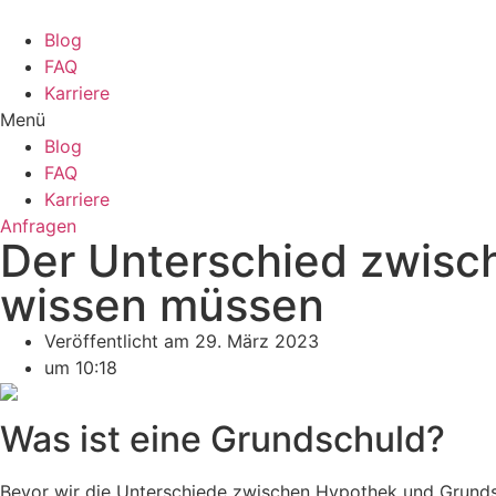
Zum
Inhalt
Blog
wechseln
FAQ
Karriere
Menü
Blog
FAQ
Karriere
Anfragen
Der Unterschied zwisc
wissen müssen
Veröffentlicht am
29. März 2023
um
10:18
Was ist eine Grundschuld?
Bevor wir die Unterschiede zwischen Hypothek und Grundsc