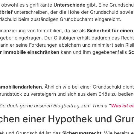
 obwohl es signifikante
Unterschiede
gibt. Eine Grundsch
dbrief
unterschreiben, der die Höhe der Grundschuld sowie 
dschuld beim zuständigen Grundbuchamt eingereicht.
anzierung von Immobilien, da sie als
Sicherheit für einen
itgeber eingetragen. Der Gläubiger erhält dadurch das Rec
ann er seine Forderungen absichern und minimiert sein Ris
r Immobilie einschränken
kann und ihm gegebenenfalls
Sc
mmobiliendarlehen
. Ähnlich wie bei einer Grundschuld dient 
 Grundstück zu versteigern und sich aus dem Erlös zu bedie
Sie doch gerne unseren Blogbeitrag zum Thema
“
Was ist e
schen einer Hypothek und Gr
ek und Grundschuld ist das
Sicherungsrecht
. Wie bereits 