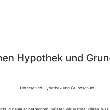
hen Hypothek und Grun
huld genauer betrachten, müssen wir erstmal klären, was ü