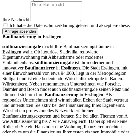
Ihre Nachricht
Ich habe die Datenschutzerklärung gelesen und akzeptiere diese.
Anfrage absenden
Baufinanzierung in Esslingen
südfinanzierung.de
macht Ihre Baufinanzierungsträume in
Esslingen
wahr. Ob luxuriöse Stadtvilla, renovierte
Eigentumswohnung mit Altbaucharme oder modernes
Einfamilienhaus:
südfinanzierung.de
ist Ihr moderner und
innovativer
Baufinanzierer
in
Esslingen
. Die Stadt Esslingen, mit
einer Einwohnerzahl von etwa 94.000, liegt in der Metropolregion
Stuttgart und ist eine bedeutende Wirtschaftsmetropole in Baden-
Württemberg. Neben renommierten Unternehmen wie Porsche,
Daimler und Bosch findet auch südfinanzierung.de seinen Platz und
kümmert sich um Ihre
Baufinanzierung
in
Esslingen
. Als
regionales Unternehmen sind wir mit allen Ecken der Stadt vertraut
und unterstützen Sie aktiv bei der Finanzierung Ihres Eigenheims.
Wir sind ein professionelles Netzwerk erfahrener
Baufinanzierungsexperten und beraten Sie bei allen Themen von A
wie Altbausanierung bis Z wie Zinsvergleich. Dabei spielt es keine
Rolle, ob Sie ein Haus oder eine Wohnung finanzieren möchten
oder ob es um die Finanzierung Ihrer ersten eigenen Immobilie oder