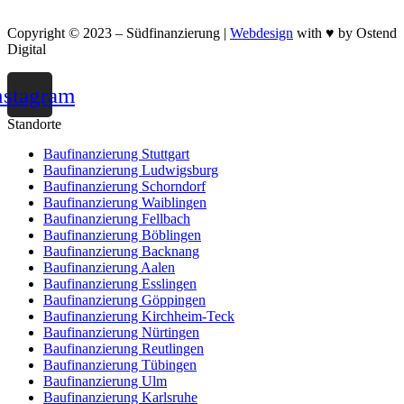
Copyright © 2023 – Südfinanzierung |
Webdesign
with ♥ by Ostend
Digital
nstagram
Standorte
Baufinanzierung Stuttgart
Baufinanzierung Ludwigsburg
Baufinanzierung Schorndorf
Baufinanzierung Waiblingen
Baufinanzierung Fellbach
Baufinanzierung Böblingen
Baufinanzierung Backnang
Baufinanzierung Aalen
Baufinanzierung Esslingen
Baufinanzierung Göppingen
Baufinanzierung Kirchheim-Teck
Baufinanzierung Nürtingen
Baufinanzierung Reutlingen
Baufinanzierung Tübingen
Baufinanzierung Ulm
Baufinanzierung Karlsruhe