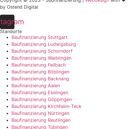
Copyright © 2023 – Südfinanzierung |
Webdesign
with ♥
by Ostend Digital
stagram
Standorte
Baufinanzierung Stuttgart
Baufinanzierung Ludwigsburg
Baufinanzierung Schorndorf
Baufinanzierung Waiblingen
Baufinanzierung Fellbach
Baufinanzierung Böblingen
Baufinanzierung Backnang
Baufinanzierung Aalen
Baufinanzierung Esslingen
Baufinanzierung Göppingen
Baufinanzierung Kirchheim-Teck
Baufinanzierung Nürtingen
Baufinanzierung Reutlingen
Baufinanzierung Tübingen