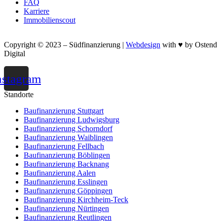
FAQ
Karriere
Immobilienscout
Copyright © 2023 – Südfinanzierung |
Webdesign
with ♥ by Ostend
Digital
nstagram
Standorte
Baufinanzierung Stuttgart
Baufinanzierung Ludwigsburg
Baufinanzierung Schorndorf
Baufinanzierung Waiblingen
Baufinanzierung Fellbach
Baufinanzierung Böblingen
Baufinanzierung Backnang
Baufinanzierung Aalen
Baufinanzierung Esslingen
Baufinanzierung Göppingen
Baufinanzierung Kirchheim-Teck
Baufinanzierung Nürtingen
Baufinanzierung Reutlingen