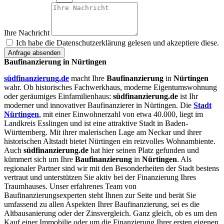
Ihre Nachricht
Ich habe die Datenschutzerklärung gelesen und akzeptiere diese.
Anfrage absenden
Baufinanzierung in Nürtingen
südfinanzierung.de
macht Ihre
Baufinanzierung
in
Nürtingen
wahr. Ob historisches Fachwerkhaus, moderne Eigentumswohnung
oder geräumiges Einfamilienhaus:
südfinanzierung.de
ist Ihr
moderner und innovativer Baufinanzierer in Nürtingen. Die
Stadt
Nürtingen
, mit einer Einwohnerzahl von etwa 40.000, liegt im
Landkreis Esslingen und ist eine attraktive Stadt in Baden-
Württemberg. Mit ihrer malerischen Lage am Neckar und ihrer
historischen Altstadt bietet Nürtingen ein reizvolles Wohnambiente.
Auch
südfinanzierung.de
hat hier seinen Platz gefunden und
kümmert sich um Ihre
Baufinanzierung
in
Nürtingen
. Als
regionaler Partner sind wir mit den Besonderheiten der Stadt bestens
vertraut und unterstützen Sie aktiv bei der Finanzierung Ihres
Traumhauses. Unser erfahrenes Team von
Baufinanzierungsexperten steht Ihnen zur Seite und berät Sie
umfassend zu allen Aspekten Ihrer Baufinanzierung, sei es die
Altbausanierung oder der Zinsvergleich. Ganz gleich, ob es um den
Kauf einer Immobilie oder um die Finanzierung Ihrer ersten eigenen